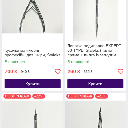
Лопатка педикюрна EXPERT
Кусачки манікюрні
60 TYPE, Staleks (пилка
професійні для шкіри, Staleks
пряма + пилка із загнутим
кінцем), Staleks
В наявності
В наявності
700
260
₴
₴
940 ₴
335 ₴
Купити
Купити
РОЗПРОДАЖ
–22%
РОЗПРОДАЖ
–21%