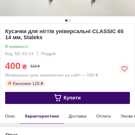
Кусачки для нігтів універсальні CLASSIC 65
14 мм, Staleks
В наявності
Код: NC-63-14
Роздріб
400
₴
520 ₴
Мінімальна сума замовлення на сайті — 500 ₴
Економія
120 ₴
Купити
Опис
Характеристики
Доставка
Оплата
Умови 