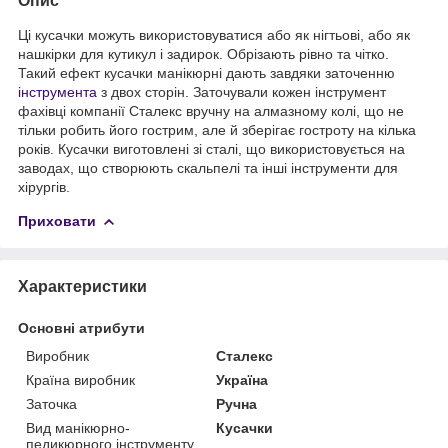
Опис
Ці кусачки можуть використовуватися або як нігтьові, або як
нашкірки для кутикул і задирок. Обрізають рівно та чітко.
Такий ефект кусачки манікюрні дають завдяки заточенню
інструмента
з двох сторін. Заточували кожен інструмент
фахівці компанії Сталекс вручну на алмазному колі, що не
тільки робить його гострим, але й зберігає гостроту на кілька
років. Кусачки виготовлені зі сталі, що використовується на
заводах, що створюють скальпелі та інші інструменти для
хірургів.
Приховати
Характеристики
Основні атрибути
Виробник
Сталекс
Країна виробник
Україна
Заточка
Ручна
Вид манікюрно-
Кусачки
педикюрного інструменту