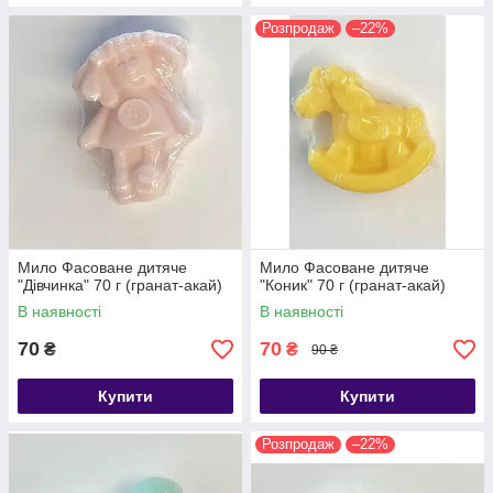
Розпродаж
–22%
Мило Фасоване дитяче
Мило Фасоване дитяче
"Дівчинка" 70 г (гранат-акай)
"Коник" 70 г (гранат-акай)
В наявності
В наявності
70
70
₴
₴
90 ₴
Купити
Купити
Розпродаж
–22%