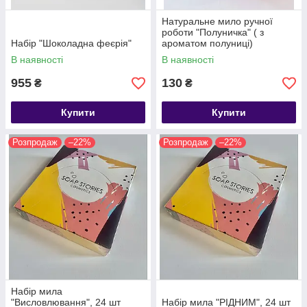
Натуральне мило ручної
роботи "Полуничка" ( з
Набір "Шоколадна феєрія"
ароматом полуниці)
В наявності
В наявності
955
130
₴
₴
Купити
Купити
Розпродаж
–22%
Розпродаж
–22%
Набір мила
"Висловлювання", 24 шт
Набір мила "РІДНИМ", 24 шт