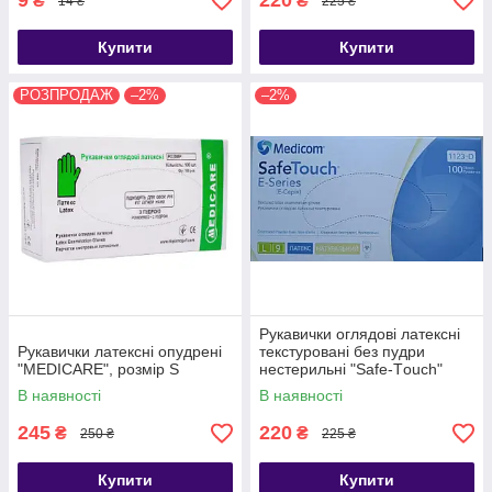
9
220
₴
₴
14 ₴
225 ₴
Купити
Купити
РОЗПРОДАЖ
–2%
–2%
Рукавички оглядові латексні
Рукавички латексні опудрені
текстуровані без пудри
"MEDICARE", розмір S
нестерильні "Safe-Тouch"
(упаковка 100штук/50 пар)
В наявності
В наявності
245
220
₴
₴
250 ₴
225 ₴
Купити
Купити