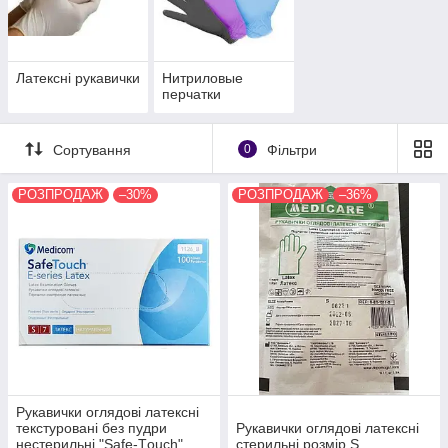
виготовлення розрізняють латексні та нітрилові рукавички
Латексні рукавички
Нитриловые
перчатки
Сортування
0
Фільтри
РОЗПРОДАЖ
–30%
РОЗПРОДАЖ
–36%
Рукавички оглядові латексні
текстуровані без пудри
Рукавички оглядові латексні
нестерильні "Safe-Тouch"
стерильні розмір S