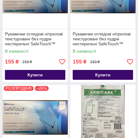
Рукавички оглядові нітрилові
Рукавички оглядові нітрилові
текстуровані без пудри
текстуровані без пудри
нестерильні SafeTouch™
нестерильні SafeTouch™
Vitals Slim Blue
Vitals Slim Blue
В наявності
В наявності
155
155
₴
₴
210 ₴
210 ₴
Купити
Купити
РОЗПРОДАЖ
–26%