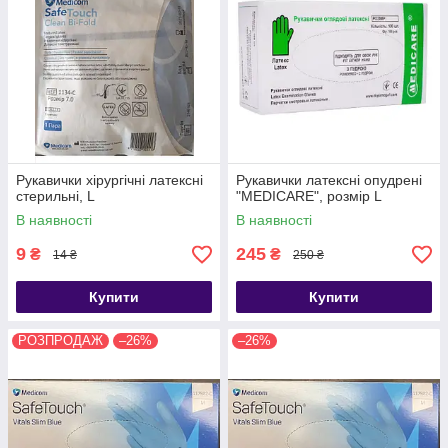
Рукавички хірургічні латексні
Рукавички латексні опудрені
стерильні, L
"MEDICARE", розмір L
В наявності
В наявності
9
245
₴
₴
14 ₴
250 ₴
Купити
Купити
РОЗПРОДАЖ
–26%
–26%