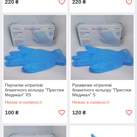
220
220
₴
₴
Перчатки нітрилові
Рукавички нітрилові
блакитного кольору "Престиж
блакитного кольору "Престиж
Медикал" XS
Медикал" S
Немає в наявності
Немає в наявності
100
120
₴
₴