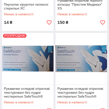
Рукавички нітрилові чорного
Перчатки хірургічні латексні
кольору "Престиж Медикал"
стерильні ХС
XS
Немає в наявності
Немає в наявності
14
150
₴
₴
РОЗПРОДАЖ
Рукавички оглядові нітрилові
Рукавички оглядові нітрилові
текстуровані без пудри
текстуровані без пудри
нестерильні SafeTouch®
нестерильні SafeTouch®
Advanced Platinum, білі, М
Advanced Platinum, білі, М
Немає в наявності
Немає в наявності