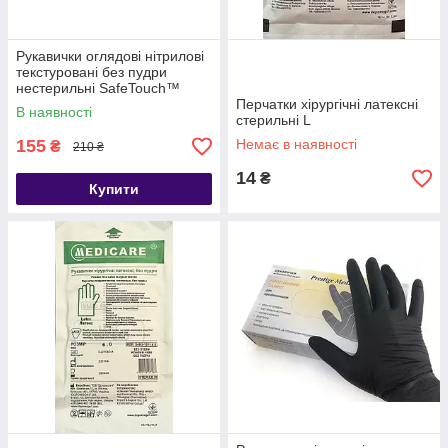
Рукавички оглядові нітрилові
текстуровані без пудри
нестерильні SafeTouch™
Vitals Slim Blue
Перчатки хірургічні латексні
В наявності
стерильні L
155
Немає в наявності
₴
210 ₴
14
₴
Купити