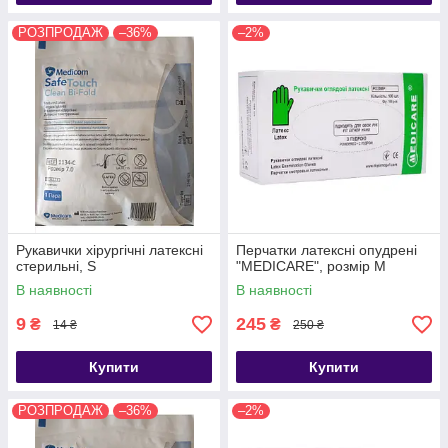
РОЗПРОДАЖ
–36%
–2%
Рукавички хірургічні латексні
Перчатки латексні опудрені
стерильні, S
"MEDICARE", розмір M
В наявності
В наявності
9
245
₴
₴
14 ₴
250 ₴
Купити
Купити
РОЗПРОДАЖ
–36%
–2%