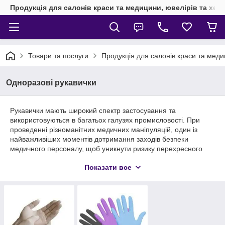
Продукція для салонів краси та медицини, ювелірів та хен
Товари та послуги
Продукція для салонів краси та мед
Одноразові рукавички
Рукавички мають широкий спектр застосування та
використовуються в багатьох галузях промисловості. При
проведенні різноманітних медичних маніпуляцій, один із
найважливіших моментів дотримання заходів безпеки
медичного персоналу, щоб уникнути ризику перехресного
зараження, - це суворе дотримання гігієнічних норм, що
Показати все
забезпечується за допомогою засобів індивідуального
захисту, таких як: медичні рукавички. Вони відрізняються між
собою матеріалом виготовлення, стерильністю, міцністю,
наявністю або відсутністю присипки та текстурою поверхні.
За наявністю чи відсутністю присипки розрізняють опудрені
та неопудрені рукавички. Залежно від матеріалу