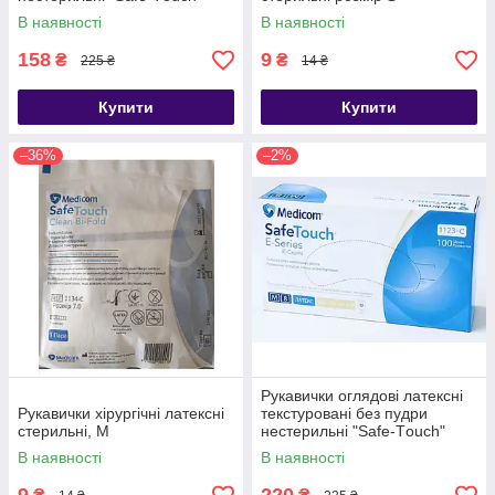
(упаковка 100штук/50 пар)
В наявності
В наявності
158
9
₴
₴
225 ₴
14 ₴
Купити
Купити
–36%
–2%
Рукавички оглядові латексні
Рукавички хірургічні латексні
текстуровані без пудри
стерильні, M
нестерильні "Safe-Тouch"
(упаковка 100штук/50 пар)
В наявності
В наявності