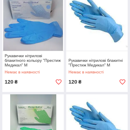
Рукавички нітрилові
блакитного кольору "Престиж
Рукавички нітрилові блакитні
Медикал" М
"Престиж Медикал" М
Немає в наявності
Немає в наявності
120
120
₴
₴