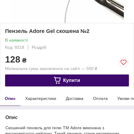
Пензель Adore Gel скошена №2
В наявності
Код: 8318
Роздріб
128
₴
Мінімальна сума замовлення на сайті — 500 ₴
Купити
Опис
Характеристики
Доставка
Оплата
Умови п
Опис
Скошений пензель для гелю ТМ Adore виконана з
високоякісного нейлону. Такий пензель стане незамінним