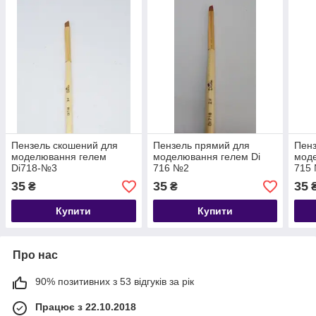
Пензель скошений для
Пензель прямий для
Пенз
моделювання гелем
моделювання гелем Di
моде
Di718-№3
716 №2
715
35
35
35
₴
₴
Купити
Купити
Про нас
90% позитивних з 53 відгуків за рік
Працює з 22.10.2018