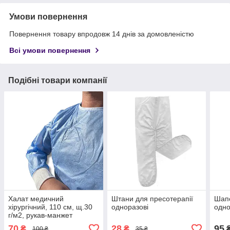
Умови повернення
Повернення товару впродовж 14 днів за домовленістю
Всі умови повернення
Подібні товари компанії
Халат медичний
Штани для пресотерапії
Шапо
хірургічний, 110 см, щ.30
одноразові
одно
г/м2, рукав-манжет
(одноразовий,
70
28
95
₴
₴
100 ₴
35 ₴