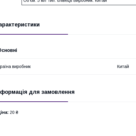
Об'єм: 5 мл Тип: олівець Виробник: Китай
арактеристики
Основні
раїна виробник
Китай
нформація для замовлення
іна:
20 ₴