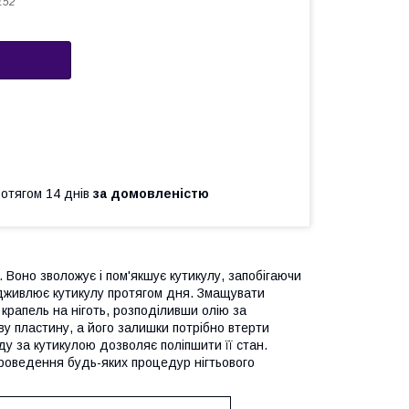
152
ротягом 14 днів
за домовленістю
 Воно зволожує і пом'якшує кутикулу, запобігаючи
підживлює кутикулу протягом дня. Змащувати
 крапель на ніготь, розподіливши олію за
ву пластину, а його залишки потрібно втерти
у за кутикулою дозволяє поліпшити її стан.
проведення будь-яких процедур нігтьового