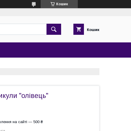
Кошик
Кошик
икули "олівець"
лення на сайті — 500 ₴