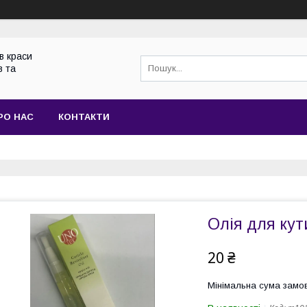
в краси
в та
РО НАС
КОНТАКТИ
Олія для кут
20 ₴
Мінімальна сума замов