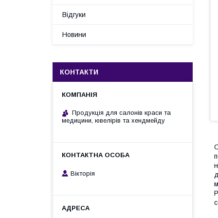
Відгуки
Новини
КОНТАКТИ
Продукція для салонів краси та
медицини, ювелірів та хендмейду
О
п
н
Вікторія
д
м
Р
с