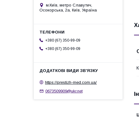
м.Київ, метро Славутич,
Осокорська, 2а, Київ, Україна
Х
+380 (67) 350-99-09
+380 (67) 350-99-09
К
https://prestizh-med.com.ua/
0673509909@ukr.net
І
Ц