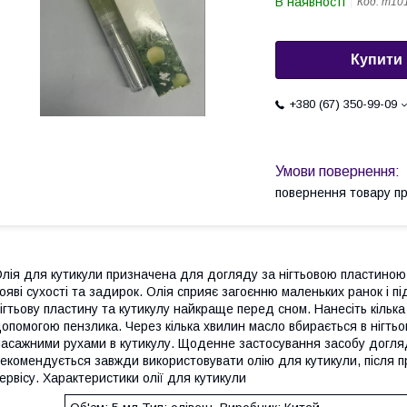
В наявності
Код:
m10
Купити
+380 (67) 350-99-09
повернення товару п
лія для кутикули призначена для догляду за нігтьовою пластиною.
ояві сухості та задирок. Олія сприяє загоєнню маленьких ранок і 
ігтьову пластину та кутикулу найкраще перед сном. Нанесіть кілька
опомогою пензлика. Через кілька хвилин масло вбирається в нігтьо
асажними рухами в кутикулу. Щоденне застосування засобу догляд
екомендується завжди використовувати олію для кутикули, після 
ервісу. Характеристики олії для кутикули