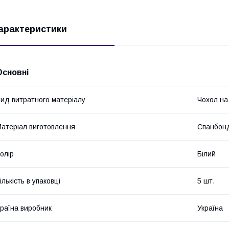
арактеристики
Основні
ид витратного матеріалу
Чохол на
атеріал виготовлення
Спанбон
олір
Білий
ількість в упаковці
5 шт.
раїна виробник
Україна