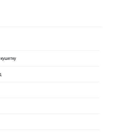
 кушетку
д