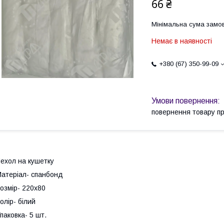
66 ₴
Мінімальна сума замов
Немає в наявності
+380 (67) 350-99-09
повернення товару п
ехол на кушетку
атеріал- спанбонд
озмір- 220х80
олір- білий
паковка- 5 шт.