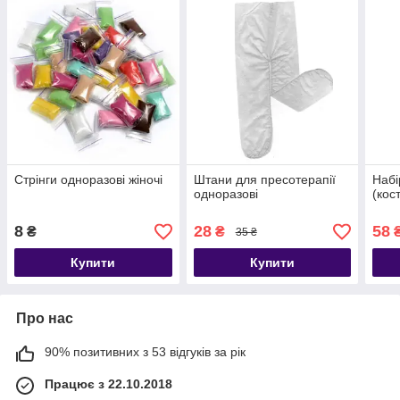
Стрінги одноразові жіночі
Штани для пресотерапії
Набі
одноразові
(кос
8
28
58
₴
₴
35 ₴
Купити
Купити
Про нас
90% позитивних з 53 відгуків за рік
Працює з 22.10.2018