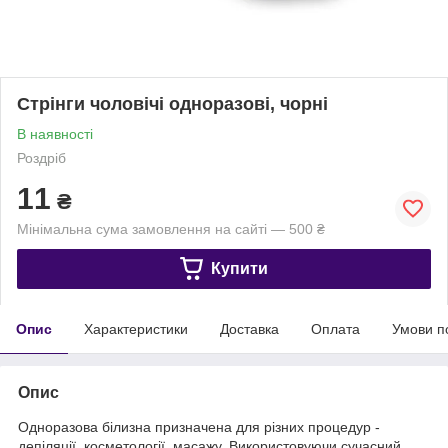
Стрінги чоловічі одноразові, чорні
В наявності
Роздріб
11
₴
Мінімальна сума замовлення на сайті — 500 ₴
Купити
Опис
Характеристики
Доставка
Оплата
Умови п
Опис
Одноразова білизна призначена для різних процедур -
депіляції, косметології, масажу. Використовуючи сучасний