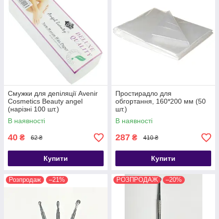
Смужки для депіляції Avenir
Простирадло для
Cosmetics Beauty angel
обгортання, 160*200 мм (50
(нарізні 100 шт.)
шт.)
В наявності
В наявності
40
287
₴
₴
62 ₴
410 ₴
Купити
Купити
Розпродаж
–21%
РОЗПРОДАЖ
–20%