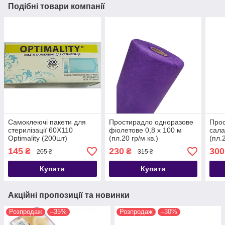
Подібні товари компанії
Самоклеючі пакети для
Простирадло одноразове
Прос
стерилізації 60Х110
фіолетове 0,8 х 100 м
сала
Optimality (200шт)
(пл.20 гр/м кв.)
(пл.2
145
230
300
₴
₴
205 ₴
315 ₴
Купити
Купити
Акційні пропозиції та новинки
Розпродаж
–35%
Розпродаж
–30%