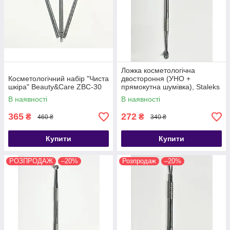
Ложка косметологічна
Косметологічний набір "Чиста
двостороння (УНО +
шкіра" Beauty&Care ZBC-30
прямокутна шумівка), Staleks
В наявності
В наявності
365
272
₴
₴
460 ₴
340 ₴
Купити
Купити
РОЗПРОДАЖ
–20%
Розпродаж
–20%