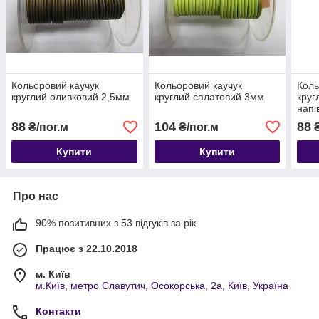
Кольоровий каучук
Кольоровий каучук
Коль
круглий оливковий 2,5мм
круглий салатовий 3мм
круг
напі
88
104
88
₴/пог.м
₴/пог.м
₴
Купити
Купити
Про нас
90% позитивних з 53 відгуків за рік
Працює з 22.10.2018
м. Київ
м.Київ, метро Славутич, Осокорська, 2а, Київ, Україна
Контакти