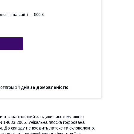
лення на сайті — 500 ₴
ротягом 14 днів
за домовленістю
ахист гарантований завдяки високому рівню
N 14683:2005. Унікальна плоска гофрована
. До складу не входить латекс та скловолокно.
ну якість, високий рівень фільтрації та