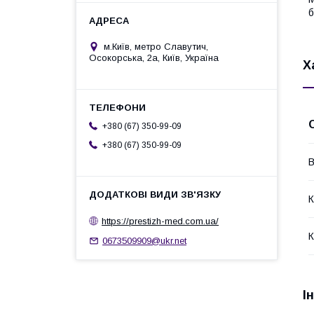
б
м.Київ, метро Славутич,
Осокорська, 2а, Київ, Україна
Х
+380 (67) 350-99-09
+380 (67) 350-99-09
В
К
https://prestizh-med.com.ua/
К
0673509909@ukr.net
І