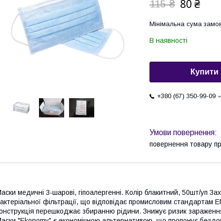
80 ₴
115 ₴
Мінімальна сума замов
В наявності
Купити
+380 (67) 350-99-09
повернення товару п
аски медичні 3-шарові, гіпоалергенні. Колір блакитний, 50шт/уп З
актеріальної фільтрації, що відповідає промисловим стандартам E
онструкція перешкоджає збиранню рідини. Знижує ризик зараження
аски "Ekonomy" є економічною альтернативою, що пропонує бездоган