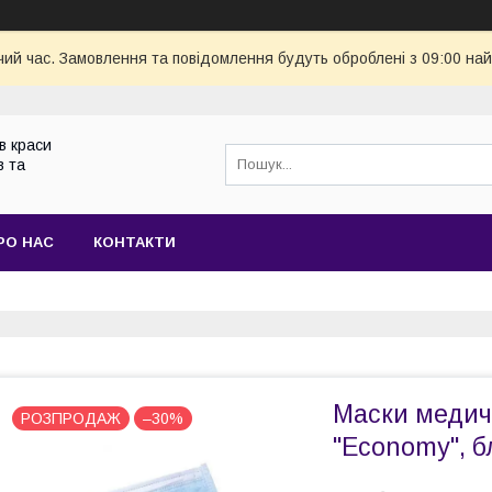
чий час. Замовлення та повідомлення будуть оброблені з 09:00 най
в краси
в та
РО НАС
КОНТАКТИ
Маски медич
РОЗПРОДАЖ
–30%
"Eсonomy", б