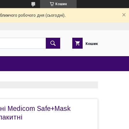
Кошик
ближчого робочого дня (сьогодні).
Кошик
ні Medicom Safe+Mask
лакитні