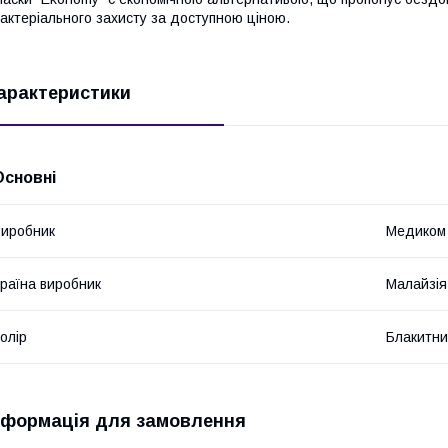
актеріального захисту за доступною ціною.
арактеристики
Основні
иробник
Медиком
раїна виробник
Малайзія
олір
Блакитн
нформація для замовлення