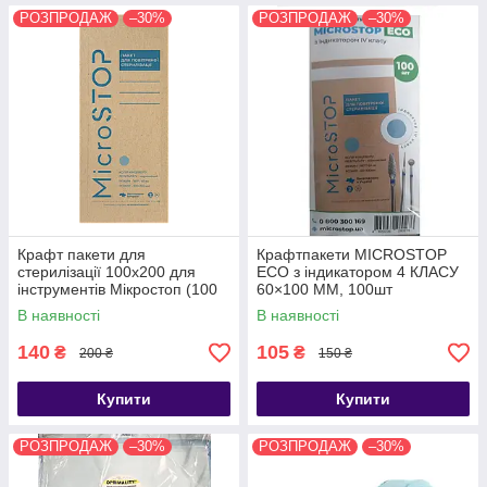
РОЗПРОДАЖ
–30%
РОЗПРОДАЖ
–30%
Крафт пакети для
Крафтпакети MICROSTOP
стерилізації 100х200 для
ЕСО з індикатором 4 КЛАСУ
інструментів Мікростоп (100
60×100 ММ, 100шт
шт.)
В наявності
В наявності
140
105
₴
₴
200 ₴
150 ₴
Купити
Купити
РОЗПРОДАЖ
–30%
РОЗПРОДАЖ
–30%