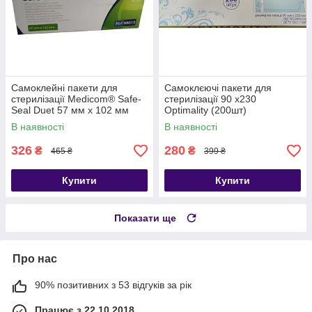
Самоклейні пакети для
Самоклєючі пакети для
стерилізації Medicom® Safe-
стерилізації 90 x230
Seal Duet 57 мм х 102 мм
Optimality (200шт)
В наявності
В наявності
326
280
₴
₴
465 ₴
399 ₴
Купити
Купити
Показати ще
Про нас
90% позитивних з 53 відгуків за рік
Працює з 22.10.2018