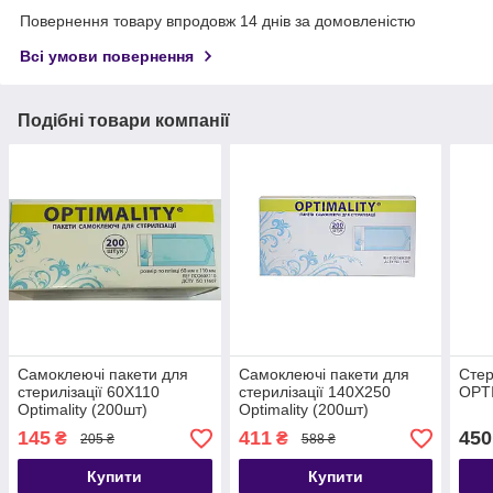
Повернення товару впродовж 14 днів за домовленістю
Всі умови повернення
Подібні товари компанії
Самоклеючі пакети для
Самоклеючі пакети для
Стер
стерилізації 60Х110
стерилізації 140Х250
OPT
Optimality (200шт)
Optimality (200шт)
145
411
450
₴
₴
205 ₴
588 ₴
Купити
Купити