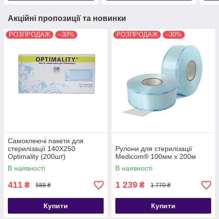
Акційні пропозиції та новинки
РОЗПРОДАЖ
–30%
РОЗПРОДАЖ
–30%
Самоклеючі пакети для
стерилізації 140Х250
Рулони для стерилізації
Optimality (200шт)
Medicom® 100мм х 200м
В наявності
В наявності
411
1 239
₴
₴
588 ₴
1 770 ₴
Купити
Купити