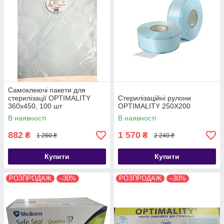
Самоклеючі пакети для
стерилізації OPTIMALITY
Стерилізаційні рулони
360x450, 100 шт
OPTIMALITY 250Х200
В наявності
В наявності
882
1 570
₴
₴
1 260 ₴
2 240 ₴
Купити
Купити
РОЗПРОДАЖ
–30%
РОЗПРОДАЖ
–30%