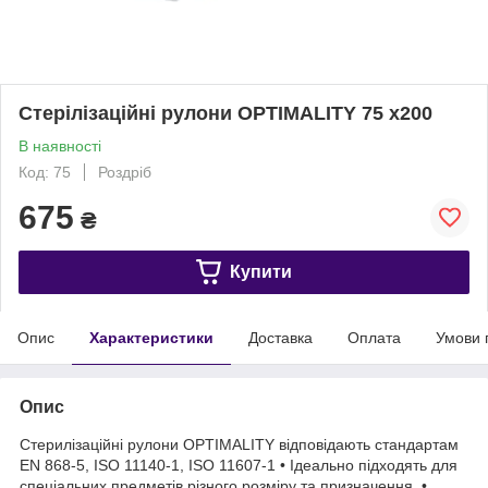
Стерілізаційні рулони OPTIMALITY 75 x200
В наявності
Код: 75
Роздріб
675
₴
Купити
Опис
Характеристики
Доставка
Оплата
Умови 
Опис
Стерилізаційні рулони OPTIMALITY відповідають стандартам
EN 868-5, ISO 11140-1, ISO 11607-1 • Ідеально підходять для
спеціальних предметів різного розміру та призначення. •