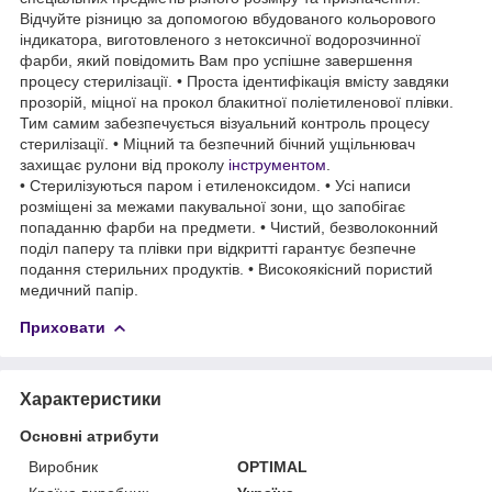
Відчуйте різницю за допомогою вбудованого кольорового
індикатора, виготовленого з нетоксичної водорозчинної
фарби, який повідомить Вам про успішне завершення
процесу стерилізації. • Проста ідентифікація вмісту завдяки
прозорій, міцної на прокол блакитної поліетиленової плівки.
Тим самим забезпечується візуальний контроль процесу
стерилізації. • Міцний та безпечний бічний ущільнювач
захищає рулони від проколу
інструментом
.
• Стерилізуються паром і етиленоксидом. • Усі написи
розміщені за межами пакувальної зони, що запобігає
попаданню фарби на предмети. • Чистий, безволоконний
поділ паперу та плівки при відкритті гарантує безпечне
подання стерильних продуктів. • Високоякісний пористий
медичний папір.
Приховати
Характеристики
Основні атрибути
Виробник
OPTIMAL