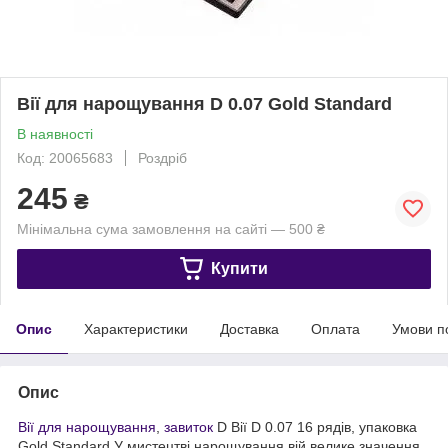
Вії для нарощування D 0.07 Gold Standard
В наявності
Код: 20065683
Роздріб
245
₴
Мінімальна сума замовлення на сайті — 500 ₴
Купити
Опис
Характеристики
Доставка
Оплата
Умови п
Опис
Вії для нарощування
,
завиток
D Вії D 0.07 16 рядів, упаковка
Gold Standard У мистецтві нарощування вій велике значення