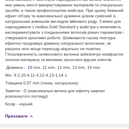
має рівень якості використовуваних матеріалів та спеціальних
засобів, а також професіоналізм майстра. При цьому бажаний
ефект об'єму та максимальної довжини цілком сумісний із
натуральним зовнішнім виглядом війкового ряду. З віями для
нарощування з лінійки Gold Standard у майстра є можливість
експериментувати з поєднаннями волосків різних параметрів і
створювати креативні роботи. Шовковиста гнучка текстура
ефектно продовжує довжину натуральної волосинки, за
рахунок чого місце переходу візуально не помітне.
Гіпоалергенність силіконового волокна забезпечує комфортне
носіння матеріалу та викликає захоплені відгуки клієнтів.
Довжина -
10
mm ,11 mm, 12 mm, 13 mm, 14 mm.
Mix: 9-2,10-4,11-4,12-4,13-1,14-1.
Товщина 0,07 mm (тонка, натуральна) ·
Завиток - D (максимальні вигини для ефекту широко
розпахнутого погляду)
Колір - чорний
Приховати