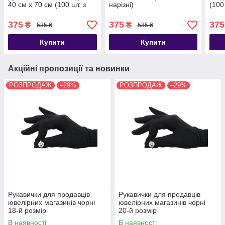
40 см х 70 см (100 шт. з
нарізні)
(100
перфорацією)
375
375
375
₴
₴
535 ₴
535 ₴
Купити
Купити
Акційні пропозиції та новинки
РОЗПРОДАЖ
–29%
РОЗПРОДАЖ
–29%
Рукавички для продавців
Рукавички для продавців
ювелірних магазинів чорні
ювелірних магазинів чорні
18-й розмір
20-й розмір
В наявності
В наявності