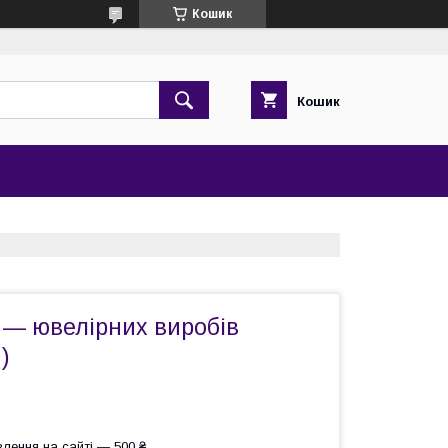
Кошик
Кошик
 — ювелірних виробів
)
лення на сайті — 500 ₴