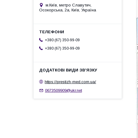
м.Київ, метро Славутич,
Осокорська, 2а, Київ, Україна
+380 (67) 350-99-09
+380 (67) 350-99-09
https://prestizh-med.com.ua/
0673509909@ukr.net