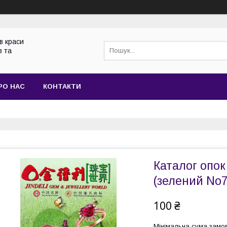
в краси
в та
РО НАС
КОНТАКТИ
Каталог опок
(зелений No7
100 ₴
Мінімальна сума замов