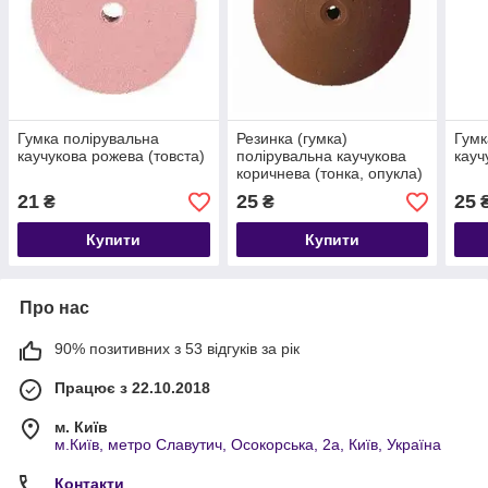
Гумка полірувальна
Резинка (гумка)
Гумк
каучукова рожева (товста)
полірувальна каучукова
кауч
коричнева (тонка, опукла)
21
25
25
₴
₴
Купити
Купити
Про нас
90% позитивних з 53 відгуків за рік
Працює з 22.10.2018
м. Київ
м.Київ, метро Славутич, Осокорська, 2а, Київ, Україна
Контакти