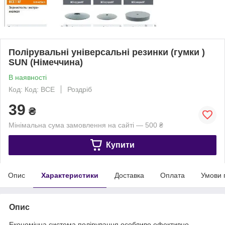
Полірувальні універсальні резинки (гумки )
SUN (Німеччина)
В наявності
Код: Код: BCE
Роздріб
39
₴
Мінімальна сума замовлення на сайті — 500 ₴
Купити
Опис
Характеристики
Доставка
Оплата
Умови 
Опис
Економічна система полірування особливо ефективно