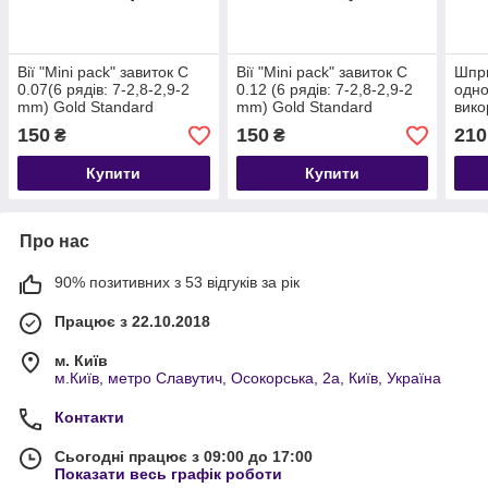
Вії "Mini pack" завиток C
Вії "Mini pack" завиток C
Шпри
0.07(6 рядів: 7-2,8-2,9-2
0.12 (6 рядів: 7-2,8-2,9-2
одно
mm) Gold Standard
mm) Gold Standard
вико
"MED
150
150
210
₴
₴
комп
Купити
Купити
Про нас
90% позитивних з 53 відгуків за рік
Працює з 22.10.2018
м. Київ
м.Київ, метро Славутич, Осокорська, 2а, Київ, Україна
Контакти
Сьогодні працює з 09:00 до 17:00
Показати весь графік роботи