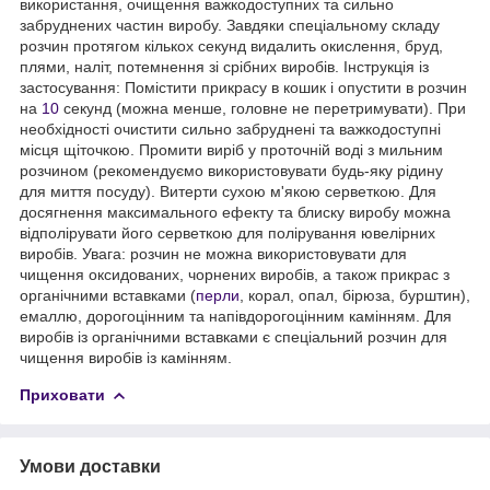
використання, очищення важкодоступних та сильно
забруднених частин виробу. Завдяки спеціальному складу
розчин протягом кількох секунд видалить окислення, бруд,
плями, наліт, потемнення зі срібних виробів. Інструкція із
застосування: Помістити прикрасу в кошик і опустити в розчин
на
10
секунд (можна менше, головне не перетримувати). При
необхідності очистити сильно забруднені та важкодоступні
місця щіточкою. Промити виріб у проточній воді з мильним
розчином (рекомендуємо використовувати будь-яку рідину
для миття посуду). Витерти сухою м'якою серветкою. Для
досягнення максимального ефекту та блиску виробу можна
відполірувати його серветкою для полірування ювелірних
виробів. Увага: розчин не можна використовувати для
чищення оксидованих, чорнених виробів, а також прикрас з
органічними вставками (
перли
, корал, опал, бірюза, бурштин),
емаллю, дорогоцінним та напівдорогоцінним камінням. Для
виробів із органічними вставками є спеціальний розчин для
чищення виробів із камінням.
Приховати
Умови доставки