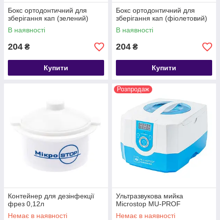
Бокс ортодонтичний для
Бокс ортодонтичний для
зберігання кап (зелений)
зберігання кап (фіолетовий)
В наявності
В наявності
204
204
₴
₴
Купити
Купити
Розпродаж
Контейнер для дезінфекції
Ультразвукова мийка
фрез 0,12л
Microstop MU-PROF
Немає в наявності
Немає в наявності